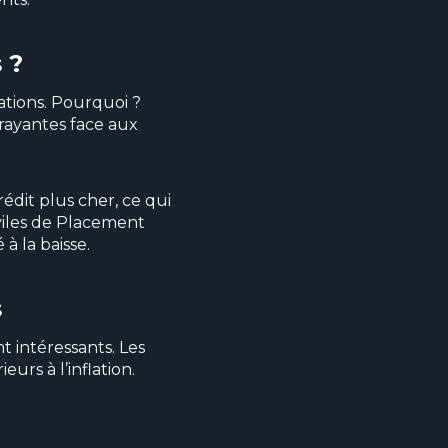
 ?
ations. Pourquoi ?
rayantes face aux
rédit plus cher, ce qui
iviles de Placement
à la baisse.
s
t intéressants. Les
urs à l’inflation.