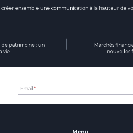
créer ensemble une communication à la hauteur de vos
n de patrimoine : un
Marchés financi
a vie
nouvelles f
Email
*
Menu