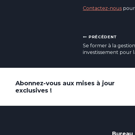
Contactez-nous
pour 
Navigation
PRÉCÉDENT
Se former à la gestio
de
investissement pour l
l’article
Abonnez-vous aux mises à jour
exclusives !
Bureau