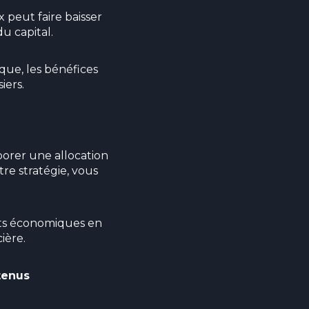
 peut faire baisser
u capital.
que, les bénéfices
iers.
borer une allocation
re stratégie, vous
nts économiques en
ière.
tenus