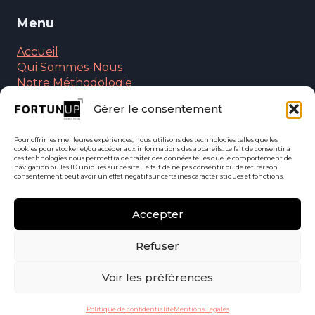
Menu
Accueil
Qui Sommes-Nous
Notre Méthodologie
Nos Solutions Particuliers
Gérer le consentement
Nos Solutions Entreprises
Nos Formations
Pour offrir les meilleures expériences, nous utilisons des technologies telles que les
Foire Aux Questions
cookies pour stocker et/ou accéder aux informations des appareils. Le fait de consentir à
Contactez-Nous
ces technologies nous permettra de traiter des données telles que le comportement de
navigation ou les ID uniques sur ce site. Le fait de ne pas consentir ou de retirer son
consentement peut avoir un effet négatif sur certaines caractéristiques et fonctions.
Accepter
Suivez-nous
Refuser
Voir les préférences
© 2026
FORTUNUP
• Réalisation du site internet :
nimivision.com
|
Mentions légales
|
Politique de confidentialité
Politique de confidentialité
Mentions Légales