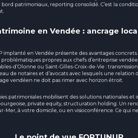
bord patrimoniaux, reporting consolidé. C’est la conditi
t.
trimoine en Vendée : ancrage local
P implanté en Vendée présente des avantages concrets. I
s problématiques propres aux chefs d’entreprise vendéen
les-d’Olonne ou Saint-Gilles-Croix-de-Vie : transmission i
éseau de notaires et d’avocats avec lesquels une relation 
rage vendéen ne doit pas rimer avec horizon étroit.
ies patrimoniales mobilisent des solutions nationales et i
urgeoise, private equity, structuration holding. Un re
ur-Mer, à votre domicile, ou en visioconférence. Ce qui ne
Le point de vue FORTUNUP