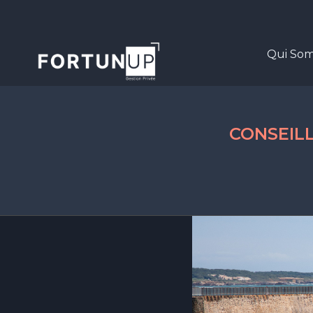
Aller
au
contenu
Qui So
CONSEILL