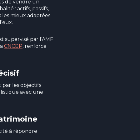
pas de vendre un
ité : actifs, passifs,
ons les mieux adaptées
d’eux.
st supervisé par l’AMF
la
CNCGP
, renforce
cisif
par les objectifs
listique avec une
patrimoine
cité à répondre