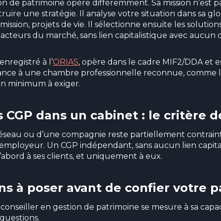
ion de patrimoine opère différemment. Sa mission n’est 
ruire une stratégie. Il analyse votre situation dans sa global
ansmission, projets de vie. Il sélectionne ensuite les soluti
acteurs du marché, sans lien capitalistique avec aucun 
nregistré à l’
ORIAS
, opère dans le cadre MIF2/DDA et e
nance à une chambre professionnelle reconnue, comme 
 un minimum à exiger.
s CGP dans un cabinet : le critère dé
éseau ou d’une compagnie reste partiellement contraint 
mployeur. Un CGP indépendant, sans aucun lien capita
bord à ses clients, et uniquement à eux.
ns à poser avant de confier votre 
conseiller en gestion de patrimoine se mesure à sa capa
 questions.