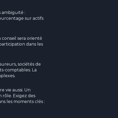
 ambiguïté :
ourcentage sur actifs
n conseil sera orienté
rticipation dans les
sureurs, sociétés de
erts-comptables. La
mplexes.
e vie aussi. Un
n rôle. Exigez des
ans les moments clés :