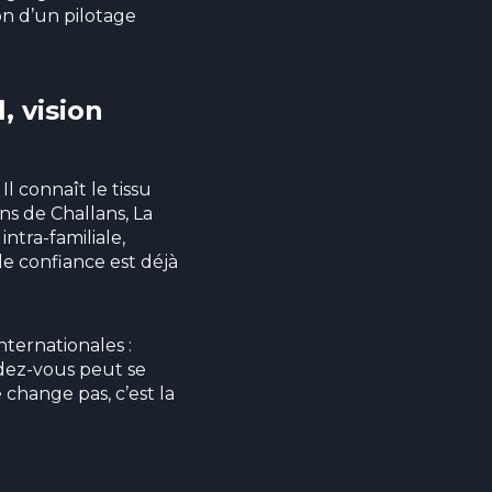
on d’un pilotage
, vision
l connaît le tissu
s de Challans, La
ntra-familiale,
de confiance est déjà
nternationales :
ndez-vous peut se
 change pas, c’est la