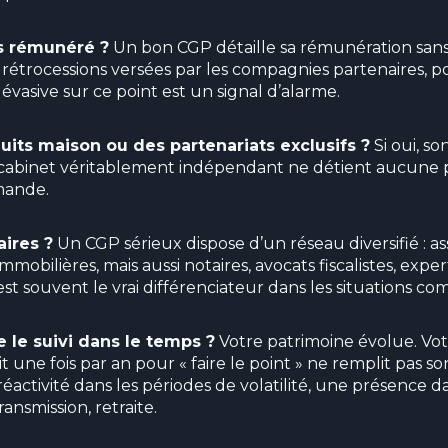
 rémunéré ?
Un bon CGP détaille sa rémunération sans
, rétrocessions versées par les compagnies partenaires, p
évasive sur ce point est un signal d’alarme.
its maison ou des partenariats exclusifs ?
Si oui, so
 cabinet véritablement indépendant ne détient aucune pa
mande.
aires ?
Un CGP sérieux dispose d’un réseau diversifié : as
mmobilières, mais aussi notaires, avocats fiscalistes, exp
st souvent le vrai différenciateur dans les situations co
le suivi dans le temps ?
Votre patrimoine évolue. Votr
it une fois par an pour « faire le point » ne remplit pas so
réactivité dans les périodes de volatilité, une présence d
ansmission, retraite.