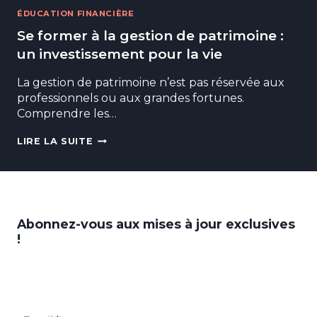
ÉDUCATION FINANCIÈRE
Se former à la gestion de patrimoine :
un investissement pour la vie
La gestion de patrimoine n’est pas réservée aux
professionnels ou aux grandes fortunes.
Comprendre les…
SE
LIRE LA SUITE
FORMER
À
LA
GESTION
DE
PATRIMOINE
Abonnez-vous aux mises à jour exclusives
:
UN
!
INVESTISSEMENT
POUR
LA
VIE