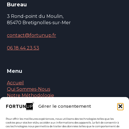
Bureau
3 Rond-point du Moulin,
85470 Bretignolles-sur-Mer
contact@fortunup.fr
06 18 44 23 53
Menu
Accueil
Qui Sommes-Nous
Notre Méthodologie
Nos Solutions Particuliers
Gérer le consentement
Nos Solutions Entreprises
Nos Formations
Pour offrir les meilleures expériences, nous utilisons des technologies telles que les
Foire Aux Questions
cookies pour stocker et/ou accéder aux informations des appareils. Le fait de consentir à
Contactez-Nous
ces technologies nous permettra de traiter des données telles que le comportement de