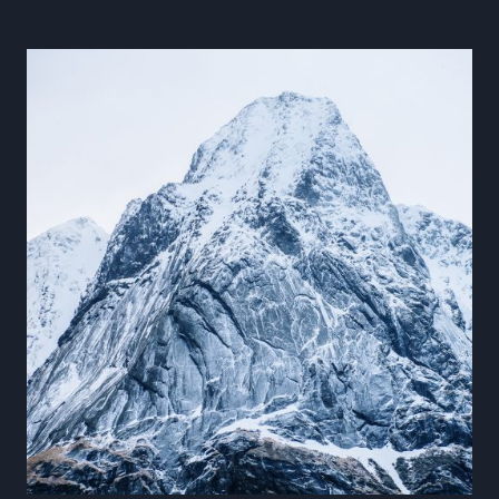
EN
ETF
EN
2026
:
CE
QUE
CACHE
LA
MÉCANIQUE
INTERNE
D’UN
TRACKER